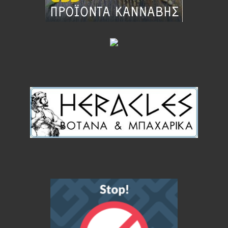
Βιολογικό Βούτυρο Αγελάδος Γκι / Ghee 200gr (OLA
BIO)