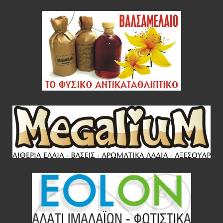
Ρεβύθια μέτρια bio 500gr (BIOPLUS)